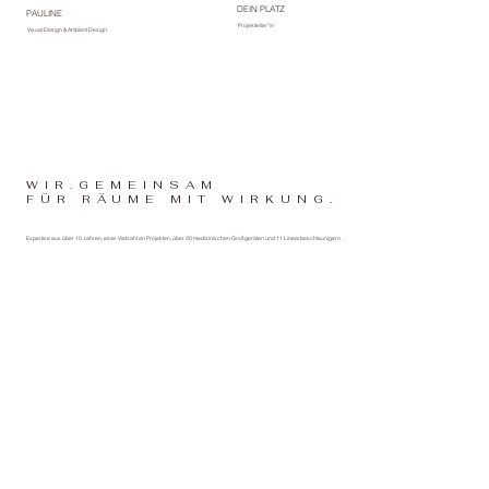
DEIN PLATZ
PAULINE
Projektleiter*in
Visual Design & Ambient Design
WIR.GEMEINSAM
FÜR RÄUME MIT WIRKUNG.
Expertise aus über 10 Jahren, einer Vielzahl an Projekten, über 20 medizinischen Großgeräten und 11 Linearbeschleunigern…