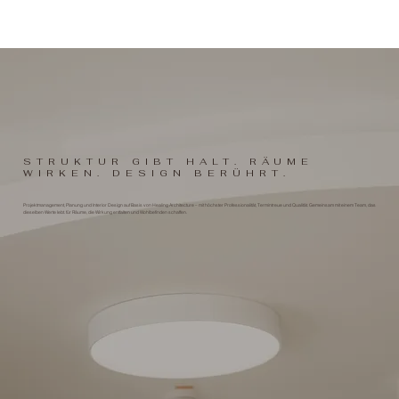
STRUKTUR GIBT HALT. RÄUME
WIRKEN. DESIGN BERÜHRT.
Projektmanagement, Planung und Interior Design auf Basis von Healing Architecture – mit höchster Professionalität, Termintreue und Qualität. Gemeinsam mit einem Team, das
dieselben Werte lebt. für Räume, die Wirkung entfalten und Wohlbefinden schaffen.