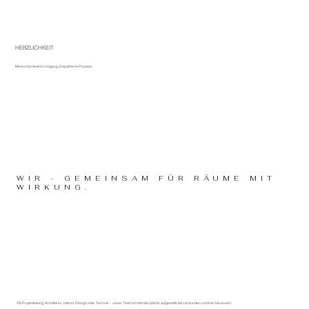
HERZLICHKEIT
Menschlichkeit im Umgang, Empathie im Prozess
WIR - GEMEINSAM FÜR RÄUME MIT
WIRKUNG.
Ob Projektleitung, Architektur, Interior Design oder Technik – unser Team ist interdisziplinär aufgestellt, tief verbunden und klar fokussiert.