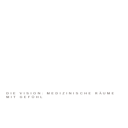
DIE VISION: MEDIZINISCHE RÄUME
MIT GEFÜHL