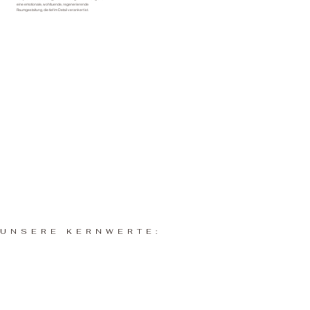
eine emotionale, wohltuende, regenerierende
Raumgestaltung, die tief im Detail verankert ist.
UNSERE KERNWERTE: