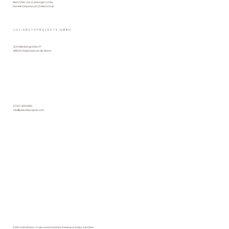
Start
|
Über uns
| Leistungen |
Jobs
| Kontakt |
Impressum
|
Datenschutz
JULIAROTHPROJECTS GMBH
Schmittenbergstraße 27
89522 Heidenheim an der Brenz
07321 9252080
info@juliarothprojects.com
© 2025 JuliaRothProjects. All rights reserved. Branding &
Webdesign by Sundays. Brand Studio