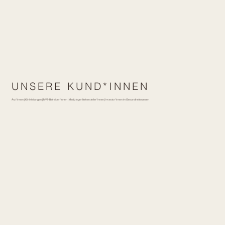
UNSERE KUND*INNEN
Ärzt*innen | Klinikleitungen | MVZ-Betreiber*innen | Medizingerätehersteller*innen | Investor*innen im Gesundheitswesen