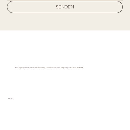
SENDEN
Heilung beginnt nicht erst mit der Behandlung, sondern schon in der Umgebung in der diese stattfindet.
LINKS