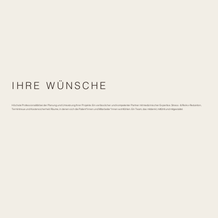
IHRE WÜNSCHE
Höchste Professionalität bei der Planung und Umsetzung Ihrer Projekte. Ein verlässlicher und kompetenter Partner mit medizinischer Expertise. Stress- & Risiko-Reduktion,
Termintreue und Kostensicherheit. Räume, in denen sich die Patient*innen und Mitarbeiter*innen wohlfühlen. Ein Team, das mitdenkt, mitfühlt und mitgestaltet.