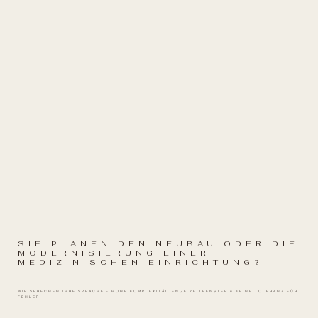
SIE PLANEN DEN NEUBAU ODER DIE
MODERNISIERUNG EINER
MEDIZINISCHEN EINRICHTUNG?
WIR SPRECHEN IHRE SPRACHE - HOHE KOMPLEXITÄT. ENGE ZEITFENSTER & KEINE TOLERANZ FÜR
FEHLER.