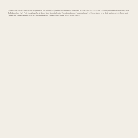
Ein medizinische Bauvorhaben verlangt mehr als nur Planung: Enge Timelines, sensible Schnittstellen, technische Präzision und die Einhaltung höchster Qualitätsansprüche.
Ob Einbau eines High-Tech-Medizingeräts, Umbau während des laufenden Praxisbetriebs oder Neugestaltung Ihrer Praxisräume – was Sie brauchen, ist kein Generalist,
sondern ein Partner, der Ihre Sprache spricht, Ihre Realität versteht und Ihre Ziele mit Präzision umsetzt.