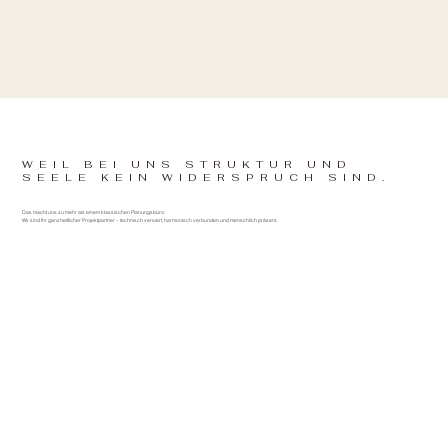
WEIL BEI UNS STRUKTUR UND
SEELE KEIN WIDERSPRUCH SIND.
Das macht uns zu mehr als einem klassischen Planungsbüro:
Wir sind Ihr ganzheitlicher Projektpartner – technisch versiert, harmonisch verbunden und menschlich präsent.