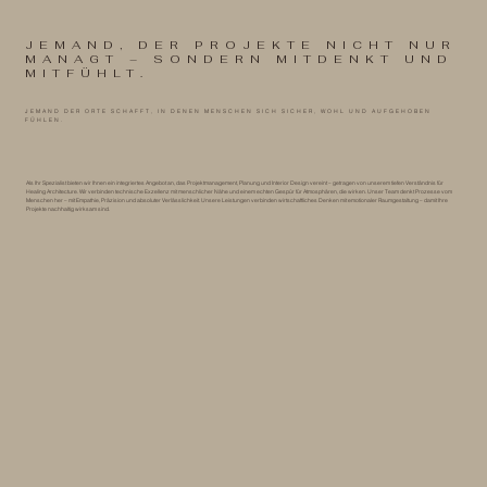
JEMAND, DER PROJEKTE NICHT NUR
MANAGT – SONDERN MITDENKT UND
MITFÜHLT.
JEMAND DER ORTE SCHAFFT, IN DENEN MENSCHEN SICH SICHER, WOHL UND AUFGEHOBEN
FÜHLEN.
Als Ihr Spezialist bieten wir Ihnen ein integriertes Angebot an, das Projektmanagement, Planung und Interior Design vereint – getragen von unserem tiefen Verständnis für
Healing Architecture. Wir verbinden technische Exzellenz mit menschlicher Nähe und einem echten Gespür für Atmosphären, die wirken. Unser Team denkt Prozesse vom
Menschen her – mit Empathie, Präzision und absoluter Verlässlichkeit. Unsere Leistungen verbinden wirtschaftliches Denken mit emotionaler Raumgestaltung – damit Ihre
Projekte nachhaltig wirksam sind.