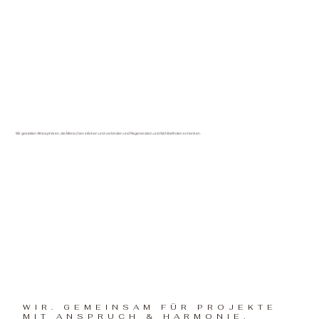
Wir gestalten Atmosphären, die Menschen stärken und verbinden und Regeneration und Wohlbefinden schenken.
WIR. GEMEINSAM FÜR PROJEKTE
MIT ANSPRUCH & HARMONIE.