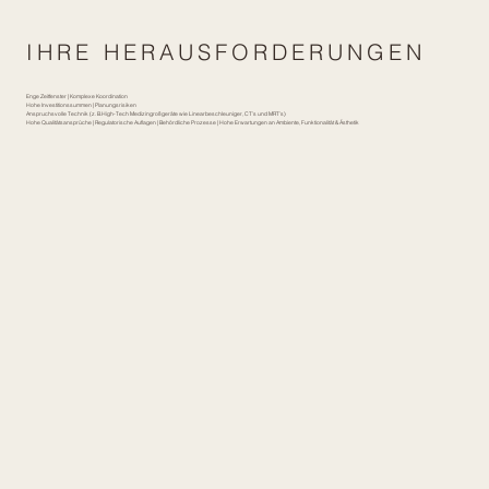
IHRE HERAUSFORDERUNGEN
Enge Zeitfenster | Komplexe Koordination
Hohe Investitionssummen | Planungsrisiken
Anspruchsvolle Technik (z. B.High-Tech Medizingroßgeräte wie Linearbeschleuniger, CT’s und MRT’s)
Hohe Qualitätsansprüche | Regulatorische Auflagen | Behördliche Prozesse | Hohe Erwartungen an Ambiente, Funktionalität & Ästhetik