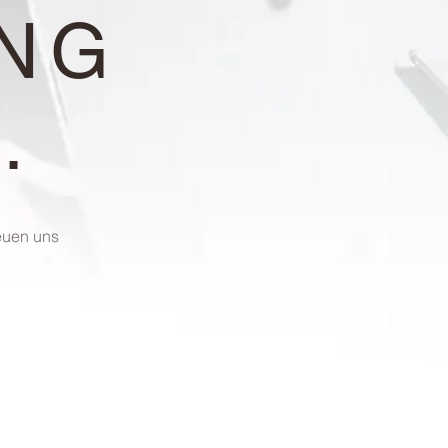
NG
.
reuen uns