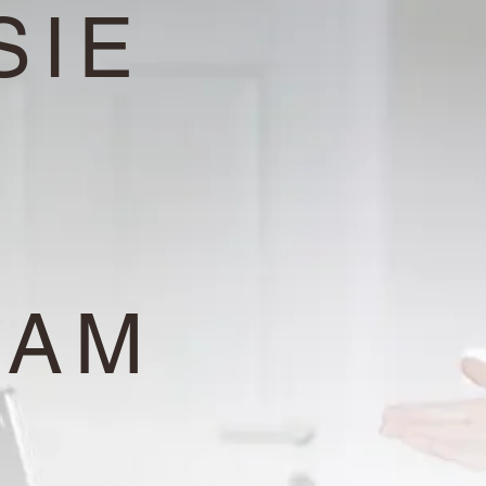
SIE
T
SAM