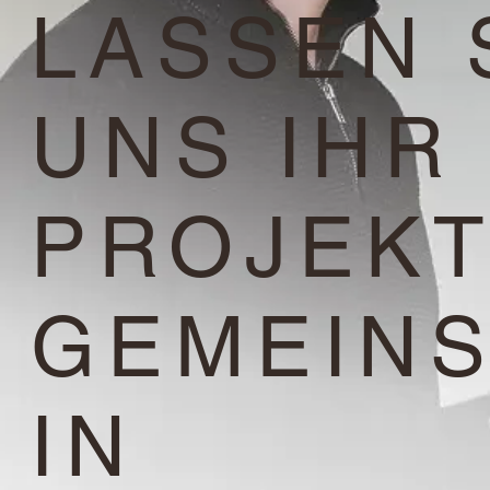
LASSEN 
UNS IHR
PROJEK
GEMEIN
IN