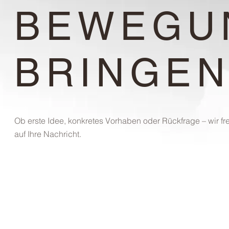
BEWEGU
BRINGEN
Ob erste Idee, konkretes Vorhaben oder Rückfrage – wir f
auf Ihre Nachricht.