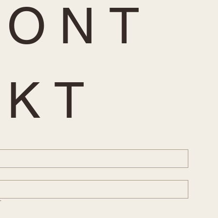
 O N T 
 K T
T